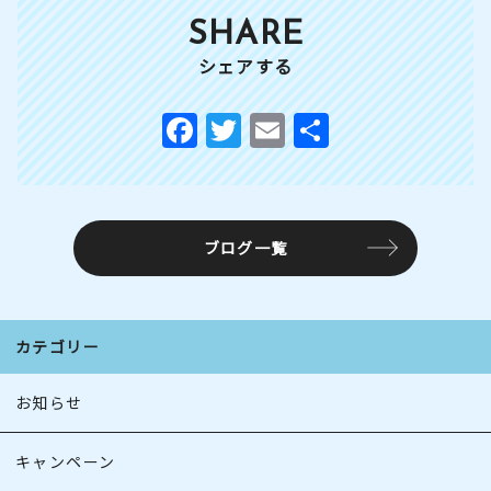
SHARE
シェアする
F
T
E
共
a
w
m
有
c
it
ai
e
te
l
ブログ一覧
b
r
o
o
カテゴリー
k
お知らせ
キャンペーン